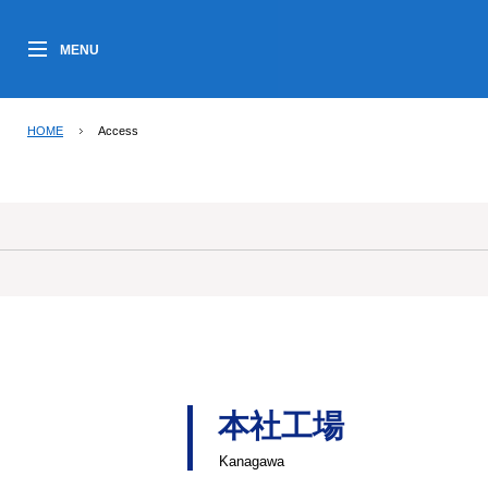
MENU
HOME
Access
本社工場
Kanagawa